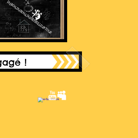
Dégagé
!