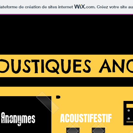
lateforme de création de sites internet
.com
. Créez votre site au
NOUVEL ALBUM
RÉSERVATIONS
COUSTIQUES A
ACOUSTIFESTIF