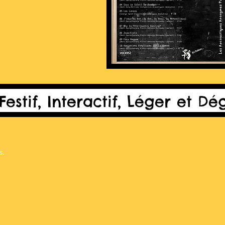
 Festif, Interactif, Léger et 
s.